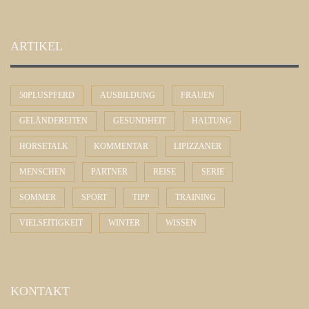
ARTIKEL
50PLUSPFERD
AUSBILDUNG
FRAUEN
GELÄNDEREITEN
GESUNDHEIT
HALTUNG
HORSETALK
KOMMENTAR
LIPIZZANER
MENSCHEN
PARTNER
REISE
SERIE
SOMMER
SPORT
TIPP
TRAINING
VIELSEITIGKEIT
WINTER
WISSEN
KONTAKT