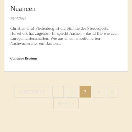
Nuancen
15/07/2016
Christian Graf Plettenberg ist die Stimme des Pferdesports.
HorseFolk hat zugehört. Er spricht Aachen – das CHIO wie auch
Europameisterschaften. Wie aus einem ambitionierten
Nachwuchsreiter ein Bariton...
Continue Reading
« PREVIOUS
1
2
3
4
5
NEXT »