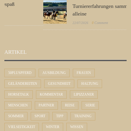
Turniererfahrungen sammeln sich nicht von
alleine
0
Comment
22/07/2026
ARTIKEL
50PLUSPFERD
AUSBILDUNG
FRAUEN
GELÄNDEREITEN
GESUNDHEIT
HALTUNG
HORSETALK
KOMMENTAR
LIPIZZANER
MENSCHEN
PARTNER
REISE
SERIE
SOMMER
SPORT
TIPP
TRAINING
VIELSEITIGKEIT
WINTER
WISSEN