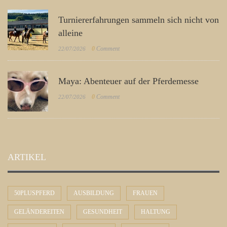
Turniererfahrungen sammeln sich nicht von
alleine
0
Comment
22/07/2026
Maya: Abenteuer auf der Pferdemesse
0
Comment
22/07/2026
ARTIKEL
50PLUSPFERD
AUSBILDUNG
FRAUEN
GELÄNDEREITEN
GESUNDHEIT
HALTUNG