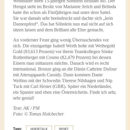
Weinbauer ihren 15-jährigen Söhnlein Brilliant MJ. Der
Hengst steht im Besitz von Marianne Jerich und Belinda
hatte ihn schon als Fünfjährigen mal unter dem Sattel.
Sie war damals sehr beeindruckt und dachte sich „kein
Damenpferd“. Das hat Söhnlein nun mal nicht auf sich
sitzen lassen und dem Brilliant alle Ehre gemacht.
An vorderster Front ging wenig Überraschendes vor
sich. Die einzigartige Isabell Werth holte mit Weihegold
Gold (83,613 Prozent) vor ihrem Teamkollegen Sönke
Rothenberger mit Cosmo (82,479 Prozent) bei dessen
Einern man mittanzen möchte. Danach wird es recht
international. Bronze ging an die Dänin Cathrine Dufour
mit Atterupgaards Cassidy. Dann kommen Dante
Weltino mit der Schwedin Therese Nilshagen und Nip
Tuck mit Carl Hester (GBR). Später ein Niederländer,
ein Spanier und eben eine Österreicherin. Finde ich sehr,
sehr genial!
Text: AK / PM
Foto: © Tomas Holcbecher
Tags:
HORSETALK
SPORT