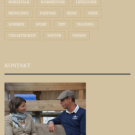
HORSETALK
KOMMENTAR
LIPIZZANER
MENSCHEN
PARTNER
REISE
SERIE
SOMMER
SPORT
TIPP
TRAINING
VIELSEITIGKEIT
WINTER
WISSEN
KONTAKT