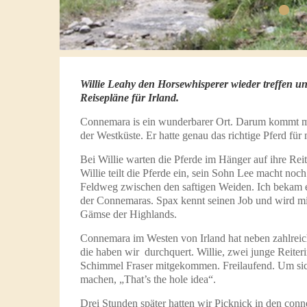
Willie Leahy den Horsewhisperer wieder treffen und
Reisepläne für Irland.
Connemara is ein wunderbarer Ort. Darum kommt man 
der Westküste. Er hatte genau das richtige Pferd für 
Bei Willie warten die Pferde im Hänger auf ihre Rei
Willie teilt die Pferde ein, sein Sohn Lee macht noc
Feldweg zwischen den saftigen Weiden. Ich bekam ei
der Connemaras. Spax kennt seinen Job und wird mi
Gämse der Highlands.
Connemara im Westen von Irland hat neben zahlrei
die haben wir durchquert. Willie, zwei junge Reite
Schimmel Fraser mitgekommen. Freilaufend. Um sich
machen, „That’s the hole idea“.
Drei Stunden später hatten wir Picknick in den con