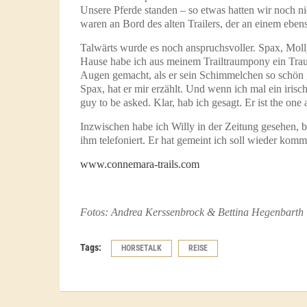
Unsere Pferde standen – so etwas hatten wir noch ni
waren an Bord des alten Trailers, der an einem eben
Talwärts wurde es noch anspruchsvoller. Spax, Mol
Hause habe ich aus meinem Trailtraumpony ein Tra
Augen gemacht, als er sein Schimmelchen so schön 
Spax, hat er mir erzählt. Und wenn ich mal ein irisc
guy to be asked. Klar, hab ich gesagt. Er ist the o
Inzwischen habe ich Willy in der Zeitung gesehen, 
ihm telefoniert. Er hat gemeint ich soll wieder kom
www.connemara-trails.com
Fotos: Andrea Kerssenbrock & Bettina Hegenbarth
Tags:
HORSETALK
REISE