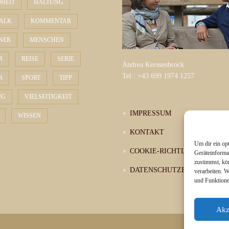
HEIT
HALTUNG
Stall entsteht
ALK
KOMMENTAR
0
Comment
31/07/2026
Ade, plitsch-platsch
Badespaß
ANER
MENSCHEN
Turniererfahrungen
0
Comment
03/08/2026
R
REISE
SERIE
Andrea Kerssenbrock
sammeln sich nicht
Tel : +43 699 1974 1257
R
SPORT
TIPP
von alleine
NG
VIELSEITIGKEIT
0
Comment
22/07/2026
IMPRESSUM
WISSEN
KONTAKT
Um dir ein op
COOKIE-RICHTLINIE (EU)
Geräteinforma
zustimmst, kö
DATENSCHUTZERKLÄRUNG
verarbeiten. 
und Funktione
Akz