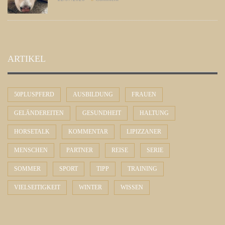
ARTIKEL
50PLUSPFERD
AUSBILDUNG
FRAUEN
GELÄNDEREITEN
GESUNDHEIT
HALTUNG
HORSETALK
KOMMENTAR
LIPIZZANER
MENSCHEN
PARTNER
REISE
SERIE
SOMMER
SPORT
TIPP
TRAINING
VIELSEITIGKEIT
WINTER
WISSEN