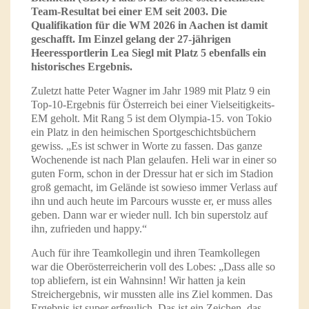
Team-Resultat bei einer EM seit 2003. Die
Qualifikation für die WM 2026 in Aachen ist damit
geschafft. Im Einzel gelang der 27-jährigen
Heeressportlerin Lea Siegl mit Platz 5 ebenfalls ein
historisches Ergebnis.
Zuletzt hatte Peter Wagner im Jahr 1989 mit Platz 9 ein
Top-10-Ergebnis für Österreich bei einer Vielseitigkeits-
EM geholt. Mit Rang 5 ist dem Olympia-15. von Tokio
ein Platz in den heimischen Sportgeschichtsbüchern
gewiss. „Es ist schwer in Worte zu fassen. Das ganze
Wochenende ist nach Plan gelaufen. Heli war in einer so
guten Form, schon in der Dressur hat er sich im Stadion
groß gemacht, im Gelände ist sowieso immer Verlass auf
ihn und auch heute im Parcours wusste er, er muss alles
geben. Dann war er wieder null. Ich bin superstolz auf
ihn, zufrieden und happy.“
Auch für ihre Teamkollegin und ihren Teamkollegen
war die Oberösterreicherin voll des Lobes: „Dass alle so
top abliefern, ist ein Wahnsinn! Wir hatten ja kein
Streichergebnis, wir mussten alle ins Ziel kommen. Das
Ergebnis ist super erfreulich. Das ist ein Zeichen, das