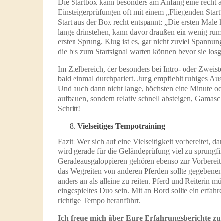
Die Startbox kann besonders am Anfang eine recht a
Einsteigerprüfungen oft mit einem „Fliegenden Start
Start aus der Box recht entspannt: „Die ersten Male 
lange drinstehen, kann davor draußen ein wenig rum
ersten Sprung. Klug ist es, gar nicht zuviel Spannu
die bis zum Startsignal warten können bevor sie losg
Im Zielbereich, der besonders bei Intro- oder Zweist
bald einmal durchpariert. Jung empfiehlt ruhiges Au
Und auch dann nicht lange, höchsten eine Minute od
aufbauen, sondern relativ schnell absteigen, Gamasch
Schritt!
Vielseitiges Tempotraining
Fazit: Wer sich auf eine Vielseitigkeit vorbereitet, 
wird gerade für die Geländeprüfung viel zu sprungfix
Geradeausgaloppieren gehören ebenso zur Vorbereit
das Wegreiten von anderen Pferden sollte gegebene
anders an als alleine zu reiten. Pferd und Reiterin 
eingespieltes Duo sein. Mit an Bord sollte ein erfahr
richtige Tempo heranführt.
Ich freue mich über Eure Erfahrungsberichte 