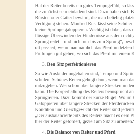
Hat der Reiter bereits ein gutes Tempogefühl, so läss
die zunächst sehr einladend sind. Dazu haben sic
Bürsten oder Gatter bewährt, die man beliebig platz
Verfügung stehen. Manfred Rust lässt seine Schüler 
kleine Sprünge galoppieren. Wichtig ist dabei, dass
flüssige Überwinden der Hindernisse aus dem richti
Sprung reitet – und nicht nur bis zum Sprung“, besc
oft passiert, wenn man nämlich das Pferd im letzten
Prüfungen gut gehen, wo sich das Pferd mit einem Kr
Den Sitz perfektionieren
So wie Ausbilder angehalten sind, Tempo und Sprünge 
schulen. Schönes Reiten gelingt dann, wenn man das 
mitzugehen. Wer schon über längere Strecken im leic
kann. Die Körperhaltung des Reiters beansprucht a
Springreiten. Dazu kommt der kurze Bügel. Wo im Pa
Galoppieren über längere Strecken der Pferderücke
Kondition und Gleichgewicht der Reiter sind jedenfa
„Der ausbalancierte Sitz des Reiters macht es dem P
hier der Reiter gefordert, gezielt am Sitz zu arbeiten.
Die Balance von Reiter und Pferd