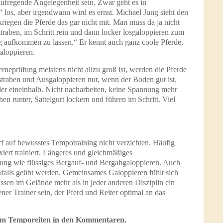
ufregende Angelegenheit sein. Zwar geht es in
“ los, aber irgendwann wird es ernst. Michael Jung sieht den
kriegen die Pferde das gar nicht mit. Man muss da ja nicht
traben, im Schritt rein und dann locker losgaloppieren zum
ng aufkommen zu lassen.“ Er kennt auch ganz coole Pferde,
aloppieren.
erneprüfung meistens nicht allzu groß ist, werden die Pferde
straben und Ausgaloppieren nur, wenn der Boden gut ist.
er eineinhalb. Nicht nacharbeiten, keine Spannung mehr
en runter, Sattelgurt lockern und führen im Schritt. Viel
darf auf bewusstes Tempotraining nicht verzichten. Häufig
iert trainiert. Längeres und gleichmäßiges
ung wie flüssiges Bergauf- und Bergabgaloppieren. Auch
nfalls geübt werden. Gemeinsames Galoppieren fühlt sich
müssen im Gelände mehr als in jeder anderen Disziplin ein
ener Trainer sein, der Pferd und Reiter optimal an das
zum Temporeiten in den Kommentaren.