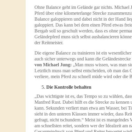
Ohne Balance geht im Gelände gar nichts. Michael J
Pferd über eine kilometerlange Strecke zusammenzuha
Balance galoppieren und dabei nicht in der Hand lieg
galoppiert. Das kann bei dem einen Pferd etwas fre
Bergab soll so geschult werden, dass es ohne perma
Geländepferd muss sich selbst ausbalancieren könn
der Reitmeister.
Die eigene Balance zu trainieren ist ein wesentlicher
auch sicher unterwegs und kann die Geländestrecke 
von Michael Jung:
„Man muss wissen, was man sic
Letztlich muss man selbst entscheiden, ob man das 
verliere, mein Pferd zu schnell müde wird oder die B
Die Kontrolle behalten
„Das wichtigste ist es, das Tempo so zu wählen, dass
Manfred Rust. Dabei hilft es die Strecke zu kennen
kann. Sekunden verliert man etwa am Wasser, bei 
sieht in den unteren Klassen immer wieder, dass Rei
gefragt, nicht tschundern.“ Meist ist es mangelndes 
am schnellsten reitet, sondern wer der Idealzeit am
Gesamteindruck von Pferd und Reiter bewertet wird,