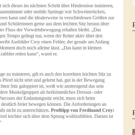
t sich dieses im nächsten Schritt über Hindernisse trainieren,
h Baumstämme oder mobile Sprünge wie Schweinerücken,
ieren kann und die idealerweise in verschiedenen Größen zur
und Schülerinnen gerne aus dem leichten Sitz heraus über
 der Fluss der Vorwärtsbewegung erhalten bleibt. „Das
gen Tempo gelingt nur, wenn der Reiter aktiv über den
hreibt Ausbilder Croy einen Fehler, der gerade am Anfang
 Moment doch noch alleine lässt. „Das kann in kleinen
abbler retten kann“, warnt er.
zu trainieren, gilt es auch den korrekten leichten Sitz zu
Pferd nicht stört und gelernt hat, gut in der Bewegung
hten Sitz galoppiert ist, weiß wie anstrengend das sein
ndere Muskelgruppen als herkömmliches Dressur- oder
rcours der Entlastungssitz reicht, muss sich beim
n deutlich freier bewegen können. Die Anforderungen an
lls nicht zu unterschätzen.
Profitipp von Ferdinand Croy:
ferd leichter sich über dem Sprung wohlzufühlen. Darum ist
“