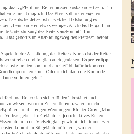
ung dazu: „Pferd und Reiter müssen ausbalanciert sein. Ein
lten ist nicht möglich. Das Pferd soll in der eigenen
en. Es entscheidet selbst in welcher Halshaltung es
ier sein, beim anderen etwas weniger. Auch das Bergauf und
nente Unterstützung des Reiters auskommt.“ Ein
en. „Das gehört zum Ausbildungsweg des Pferdes“, betont
 Aspekt in der Ausbildung des Reiters. Nur so ist der Reiter
bewusst reiten und folglich auch genießen.
Expertentipp
h selbst zumuten kann und ein Gefühl dafür bekommen.
Grundtempo reiten kann. Oder ob ich dann die Kontrolle
alance verloren geht.“
 Pferd und Reiter sich sicher fühlen“, bestätigt auch
 und zu wissen, wo man Zeit verlieren bzw. gut machen
Tiefsprüngen und in engen Wendungen. Richter Croy: „Man
ter Vollgas geben. Im Gelände ist jedoch aktives Reiten
Wissen, denn in der Vielseitigkeit gewinnt nicht immer wer
 nächsten kommt. In Stilgeländeprüfungen, wo der
 oder in Geländepferdeprüfungen, in denen vorrangig die