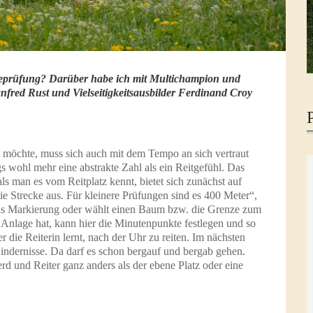
ndeprüfung? Darüber habe ich mit Multichampion und
anfred Rust und Vielseitigkeitsausbilder Ferdinand Croy
n möchte, muss sich auch mit dem Tempo an sich vertraut
 wohl mehr eine abstrakte Zahl als ein Reitgefühl. Das
s man es vom Reitplatz kennt, bietet sich zunächst auf
e Strecke aus. Für kleinere Prüfungen sind es 400 Meter“,
 als Markierung oder wählt einen Baum bzw. die Grenze zum
Anlage hat, kann hier die Minutenpunkte festlegen und so
er die Reiterin lernt, nach der Uhr zu reiten. Im nächsten
indernisse. Da darf es schon bergauf und bergab gehen.
d und Reiter ganz anders als der ebene Platz oder eine