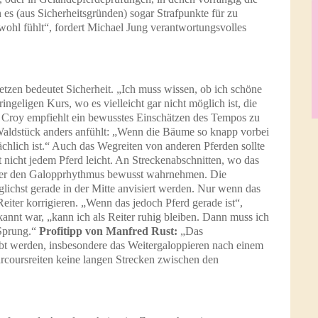
es (aus Sicherheitsgründen) sogar Strafpunkte für zu
wohl fühlt“, fordert Michael Jung verantwortungsvolles
etzen bedeutet Sicherheit. „Ich muss wissen, ob ich schöne
geligen Kurs, wo es vielleicht gar nicht möglich ist, die
. Croy empfiehlt ein bewusstes Einschätzen des Tempos zu
Waldstück anders anfühlt: „Wenn die Bäume so knapp vorbei
sächlich ist.“ Auch das Wegreiten von anderen Pferden sollte
t nicht jedem Pferd leicht. An Streckenabschnitten, wo das
ter den Galopprhythmus bewusst wahrnehmen. Die
ichst gerade in der Mitte anvisiert werden. Nur wenn das
eiter korrigieren. „Wenn das jedoch Pferd gerade ist“,
bekannt war, „kann ich als Reiter ruhig bleiben. Dann muss ich
 Sprung.“
Profitipp von Manfred Rust:
„Das
übt werden, insbesondere das Weitergaloppieren nach einem
coursreiten keine langen Strecken zwischen den