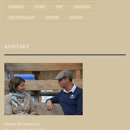
SOMMER
SPORT
TIPP
TRAINING
VIELSEITIGKEIT
WINTER
WISSEN
KONTAKT
Andrea Kerssenbrock