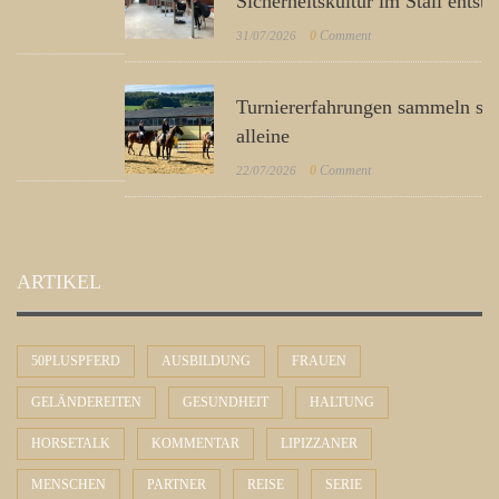
Sicherheitskultur im Stall entsteht
0
Comment
31/07/2026
Turniererfahrungen sammeln sich nicht von
alleine
0
Comment
22/07/2026
ARTIKEL
50PLUSPFERD
AUSBILDUNG
FRAUEN
GELÄNDEREITEN
GESUNDHEIT
HALTUNG
HORSETALK
KOMMENTAR
LIPIZZANER
MENSCHEN
PARTNER
REISE
SERIE