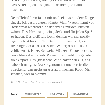
Abteilungsreiten regelmäßig einzuführen. Ich finde ja,
dass Abteilungen das ganze Jahr über gute Laune
machen.
Beim Heimfahren fallen mir noch ein paar andere Dinge
ein, die ich ausprobieren könnte. Mein Wagen warnt vor
Bodenfrost während die Sitzheizung mir den Rücken
wärmt. Das Pferd ist gut eingedeckt und für jeden Spaß
zu haben. Das weiß ich. Denn denken wir mal positiv,
eigentlich ist für ein Pferdetier der Sommer viel, viel
anstrengender als das bisschen Winter, das uns noch
geblieben ist. Hitze, Schweiß, Mücken, Fliegendecken,
Gesichtsmasken, Staub, Pollen – das bleibt uns gerade
alles erspart. Das „bisschen“ Wind halten wir aus, das
habe ich mir ganz fest vorgenommen und bereits die
Strecke für den nächsten Ausritt in meinem Kopf. Mal
schauen, wer mitkommt.
Text & Foto: Andrea Kerssenbrock
Tags:
50PLUSPFERD
HORSETALK
KOMMENTAR