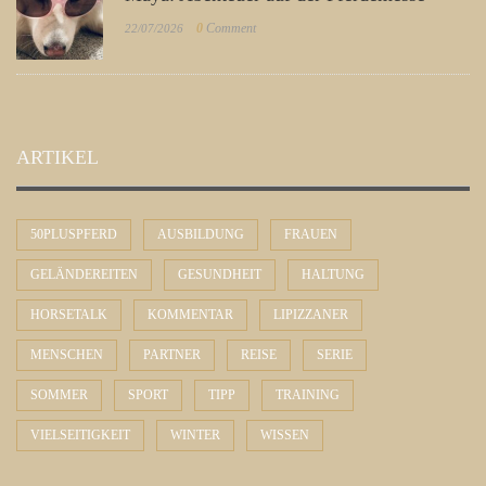
0
Comment
22/07/2026
ARTIKEL
50PLUSPFERD
AUSBILDUNG
FRAUEN
GELÄNDEREITEN
GESUNDHEIT
HALTUNG
HORSETALK
KOMMENTAR
LIPIZZANER
MENSCHEN
PARTNER
REISE
SERIE
SOMMER
SPORT
TIPP
TRAINING
VIELSEITIGKEIT
WINTER
WISSEN