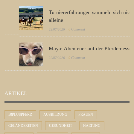
Turniererfahrungen sammeln sich nicht von
alleine
0
Comment
22/07/2026
Maya: Abenteuer auf der Pferdemesse
0
Comment
22/07/2026
ARTIKEL
50PLUSPFERD
AUSBILDUNG
FRAUEN
GELÄNDEREITEN
GESUNDHEIT
HALTUNG