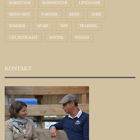
HORSETALK
KOMMENTAR
LIPIZZANER
MENSCHEN
PARTNER
REISE
SERIE
SOMMER
SPORT
TIPP
TRAINING
VIELSEITIGKEIT
WINTER
WISSEN
KONTAKT