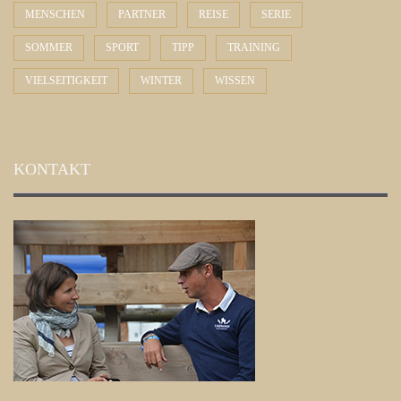
MENSCHEN
PARTNER
REISE
SERIE
SOMMER
SPORT
TIPP
TRAINING
VIELSEITIGKEIT
WINTER
WISSEN
KONTAKT