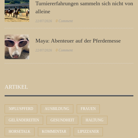
Turniererfahrungen sammeln sich nicht von
alleine
0
Comment
22/07/2026
Maya: Abenteuer auf der Pferdemesse
0
Comment
22/07/2026
ARTIKEL
50PLUSPFERD
AUSBILDUNG
FRAUEN
GELÄNDEREITEN
GESUNDHEIT
HALTUNG
HORSETALK
KOMMENTAR
LIPIZZANER