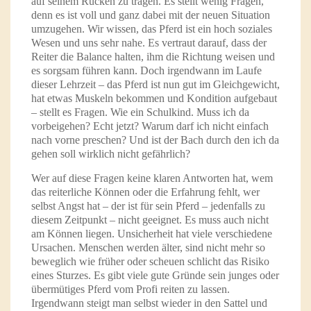
auf seinem Rücken zu tragen. Es stellt wenig Fragen,
denn es ist voll und ganz dabei mit der neuen Situation
umzugehen. Wir wissen, das Pferd ist ein hoch soziales
Wesen und uns sehr nahe. Es vertraut darauf, dass der
Reiter die Balance halten, ihm die Richtung weisen und
es sorgsam führen kann. Doch irgendwann im Laufe
dieser Lehrzeit – das Pferd ist nun gut im Gleichgewicht,
hat etwas Muskeln bekommen und Kondition aufgebaut
– stellt es Fragen. Wie ein Schulkind. Muss ich da
vorbeigehen? Echt jetzt? Warum darf ich nicht einfach
nach vorne preschen? Und ist der Bach durch den ich da
gehen soll wirklich nicht gefährlich?
Wer auf diese Fragen keine klaren Antworten hat, wem
das reiterliche Können oder die Erfahrung fehlt, wer
selbst Angst hat – der ist für sein Pferd – jedenfalls zu
diesem Zeitpunkt – nicht geeignet. Es muss auch nicht
am Können liegen. Unsicherheit hat viele verschiedene
Ursachen. Menschen werden älter, sind nicht mehr so
beweglich wie früher oder scheuen schlicht das Risiko
eines Sturzes. Es gibt viele gute Gründe sein junges oder
übermütiges Pferd vom Profi reiten zu lassen.
Irgendwann steigt man selbst wieder in den Sattel und