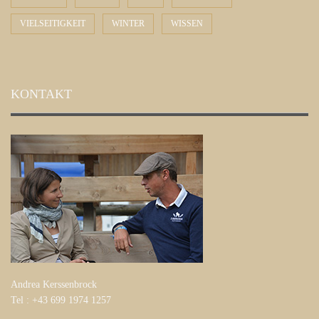
VIELSEITIGKEIT
WINTER
WISSEN
KONTAKT
Andrea Kerssenbrock
Tel : +43 699 1974 1257