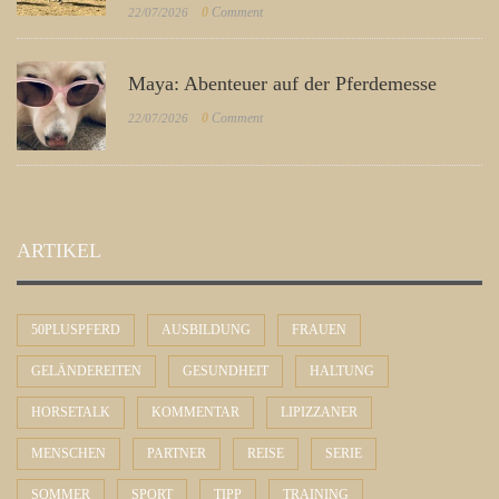
0
Comment
22/07/2026
Maya: Abenteuer auf der Pferdemesse
0
Comment
22/07/2026
ARTIKEL
50PLUSPFERD
AUSBILDUNG
FRAUEN
GELÄNDEREITEN
GESUNDHEIT
HALTUNG
HORSETALK
KOMMENTAR
LIPIZZANER
MENSCHEN
PARTNER
REISE
SERIE
SOMMER
SPORT
TIPP
TRAINING