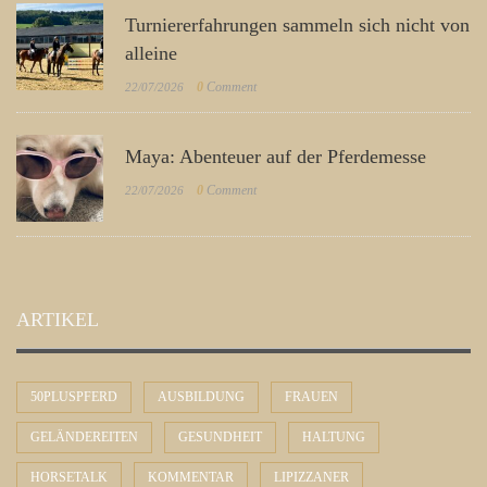
Turniererfahrungen sammeln sich nicht von
alleine
0
Comment
22/07/2026
Maya: Abenteuer auf der Pferdemesse
0
Comment
22/07/2026
ARTIKEL
50PLUSPFERD
AUSBILDUNG
FRAUEN
GELÄNDEREITEN
GESUNDHEIT
HALTUNG
HORSETALK
KOMMENTAR
LIPIZZANER