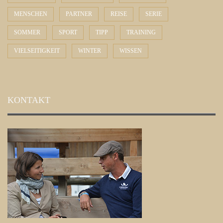
MENSCHEN
PARTNER
REISE
SERIE
SOMMER
SPORT
TIPP
TRAINING
VIELSEITIGKEIT
WINTER
WISSEN
KONTAKT