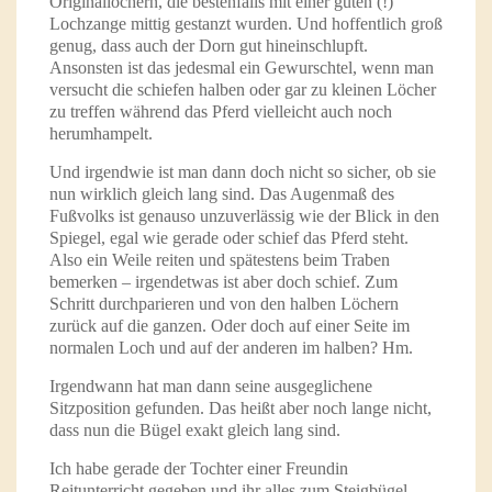
Originallöchern, die bestenfalls mit einer guten (!)
Lochzange mittig gestanzt wurden. Und hoffentlich groß
genug, dass auch der Dorn gut hineinschlupft.
Ansonsten ist das jedesmal ein Gewurschtel, wenn man
versucht die schiefen halben oder gar zu kleinen Löcher
zu treffen während das Pferd vielleicht auch noch
herumhampelt.
Und irgendwie ist man dann doch nicht so sicher, ob sie
nun wirklich gleich lang sind. Das Augenmaß des
Fußvolks ist genauso unzuverlässig wie der Blick in den
Spiegel, egal wie gerade oder schief das Pferd steht.
Also ein Weile reiten und spätestens beim Traben
bemerken – irgendetwas ist aber doch schief. Zum
Schritt durchparieren und von den halben Löchern
zurück auf die ganzen. Oder doch auf einer Seite im
normalen Loch und auf der anderen im halben? Hm.
Irgendwann hat man dann seine ausgeglichene
Sitzposition gefunden. Das heißt aber noch lange nicht,
dass nun die Bügel exakt gleich lang sind.
Ich habe gerade der Tochter einer Freundin
Reitunterricht gegeben und ihr alles zum Steigbügel