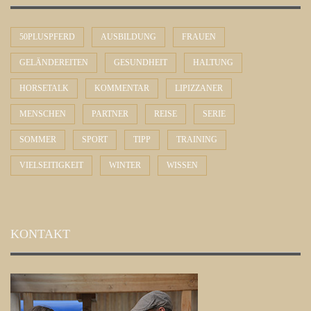
50PLUSPFERD
AUSBILDUNG
FRAUEN
GELÄNDEREITEN
GESUNDHEIT
HALTUNG
HORSETALK
KOMMENTAR
LIPIZZANER
MENSCHEN
PARTNER
REISE
SERIE
SOMMER
SPORT
TIPP
TRAINING
VIELSEITIGKEIT
WINTER
WISSEN
KONTAKT