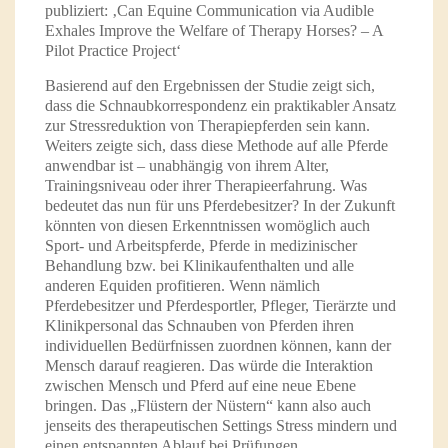
publiziert: ‚Can Equine Communication via Audible
Exhales Improve the Welfare of Therapy Horses? – A
Pilot Practice Project‘
Basierend auf den Ergebnissen der Studie zeigt sich,
dass die Schnaubkorrespondenz ein praktikabler Ansatz
zur Stressreduktion von Therapiepferden sein kann.
Weiters zeigte sich, dass diese Methode auf alle Pferde
anwendbar ist – unabhängig von ihrem Alter,
Trainingsniveau oder ihrer Therapieerfahrung. Was
bedeutet das nun für uns Pferdebesitzer? In der Zukunft
könnten von diesen Erkenntnissen womöglich auch
Sport- und Arbeitspferde, Pferde in medizinischer
Behandlung bzw. bei Klinikaufenthalten und alle
anderen Equiden profitieren. Wenn nämlich
Pferdebesitzer und Pferdesportler, Pfleger, Tierärzte und
Klinikpersonal das Schnauben von Pferden ihren
individuellen Bedürfnissen zuordnen können, kann der
Mensch darauf reagieren. Das würde die Interaktion
zwischen Mensch und Pferd auf eine neue Ebene
bringen. Das „Flüstern der Nüstern“ kann also auch
jenseits des therapeutischen Settings Stress mindern und
einen entspannten Ablauf bei Prüfungen,