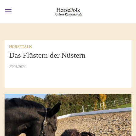
Toggle
navigation
HORSETALK
Das Flüstern der Nüstern
23/01/2024